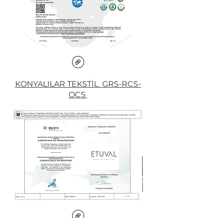
KONYALILAR TEKSTİL GRS-RCS-
OCS