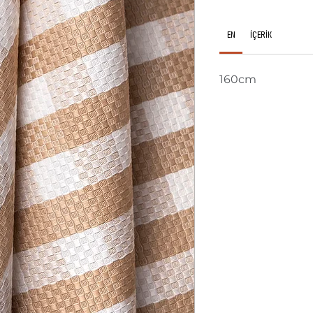
EN
İÇERİK
160cm