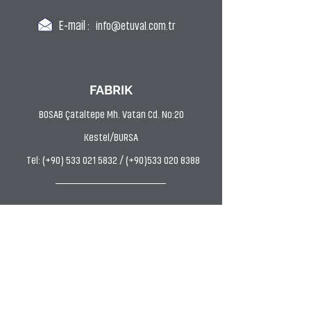
E-mail :
info@etuval.com.tr
FABRIK
BOSAB Çataltepe Mh. Vatan Cd. No:20
Kestel/BURSA
Tel: (+90) 533 021 5832 / (+90)533 020 8388
FÄRBEREI
Uludağ OSB AVP Mh. Hasan Kestelli Cd. Bahtiyar
Sk. No:11 Kestel/BURSA
Tel: (0224) 372 9797