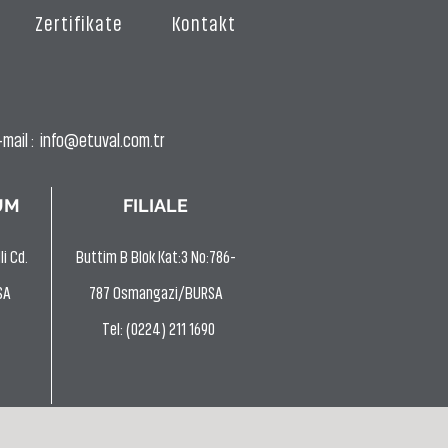
Zertifikate
Kontakt
mail :
info@etuval.com.tr
UM
FILIALE
i Cd.
Buttim B Blok Kat:3 No:786-
SA
787 Osmangazi/BURSA
Tel: (0224) 211 1690