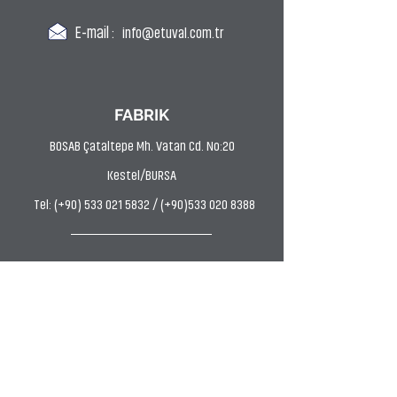
E-mail :
info@etuval.com.tr
FABRIK
BOSAB Çataltepe Mh. Vatan Cd. No:20
Kestel/BURSA
Tel: (+90) 533 021 5832 / (+90)533 020 8388
FÄRBEREI
Uludağ OSB AVP Mh. Hasan Kestelli Cd. Bahtiyar
Sk. No:11 Kestel/BURSA
Tel: (0224) 372 9797