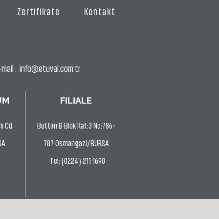
Zertifikate
Kontakt
mail :
info@etuval.com.tr
UM
FILIALE
i Cd.
Buttim B Blok Kat:3 No:786-
SA
787 Osmangazi/BURSA
Tel: (0224) 211 1690