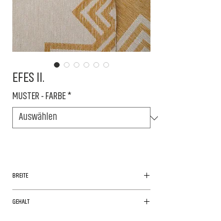
EFES II.
MUSTER - FARBE
*
BREITE
180cm
GEHALT