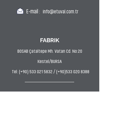
E-mail :
info@etuval.com.tr
FABRIK
BOSAB Çataltepe Mh. Vatan Cd. No:20
Kestel/BURSA
Tel: (+90) 533 021 5832 / (+90)533 020 8388
FÄRBEREI
Uludağ OSB AVP Mh. Hasan Kestelli Cd. Bahtiyar
Sk. No:11 Kestel/BURSA
Tel: (0224) 372 9797