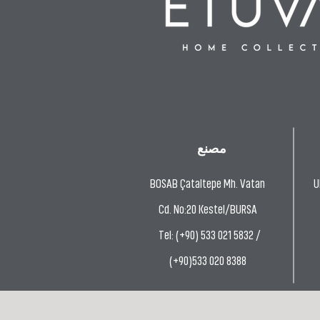
مصنع
BOSAB Çataltepe Mh. Vatan
U
Cd. No:20 Kestel/BURSA
Tel: (+90) 533 021 5832 /
(+90)533 020 8388