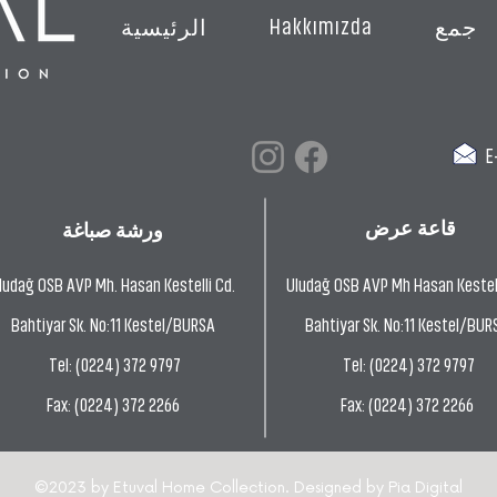
Hakkımızda
جمع
الرئيسية
E-
قاعة عرض
ورشة صباغة
ludağ OSB AVP Mh. Hasan Kestelli Cd.
Uludağ OSB AVP Mh Hasan Kestell
Bahtiyar Sk. No:11 Kestel/BURSA
Bahtiyar Sk. No:11 Kestel/BUR
Tel: (0224) 372 9797
Tel: (0224) 372 9797
Fax: (0224) 372 2266
Fax: (0224) 372 2266
©2023 by Etuval Home Collection. Designed by
Pia Digital